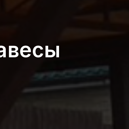
авесы