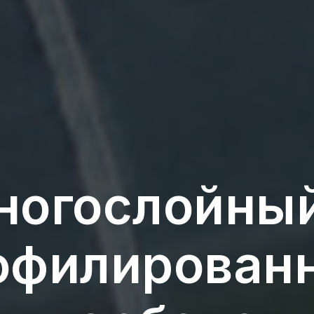
ногослойный
офилирован