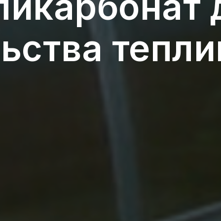
ликарбонат 
ьства тепли