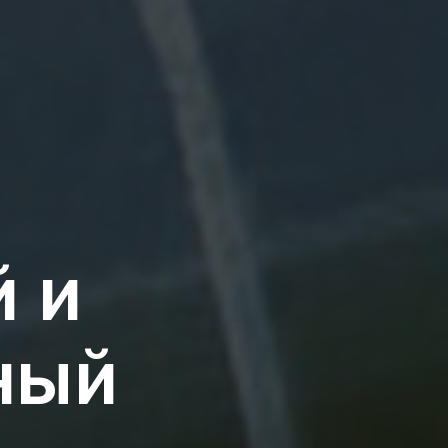
 и
ный