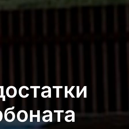
достатки
рбоната