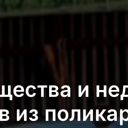
ества и не
в из полика